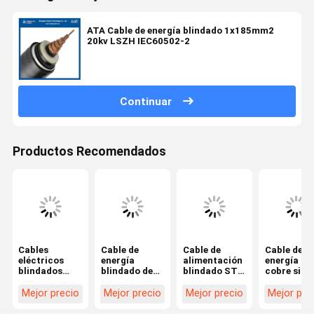
ATA Cable de energía blindado 1x185mm2
20kv LSZH IEC60502-2
Continuar
Productos Recomendados
Cables
Cable de
Cable de
Cable de
eléctricos
energía
alimentación
energía de
blindados
blindado de
blindado STA
cobre sin
para
tres núcleos
no magnético
armadura,
exteriores de
de 18/30KV
de cobre
metálico, 
Mejor precio
Mejor precio
Mejor precio
Mejor pre
baja tensión
MV IEC
1x70mm2 con
bajo voltaj
de 4 núcleos
60502/60228
aislamiento
CU / PVC /