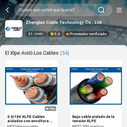
Zhenglan Cable Technology Co., Ltd
31
5.0
Proveedor verificado
YEARS
El Xlpe Aisló Los Cables
(54)
0.6/1kV XLPE Cables
Bajo cable aislado de la
aislados con envoltura de
tensión XLPE
PVC
MOQ:
Negociable
MOQ:
300 metros