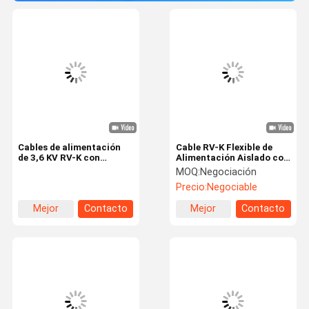
Cables de alimentación
Cable RV-K Flexible de
de 3,6 KV RV-K con
Alimentación Aislado con
conductor de cobre
XLPE Vaina de PVC
MOQ:
Negociación
flexible y cubierta de PVC
Conductor de Cobre Clase
Precio:
Negociable
5 0.6/1kv CU/XLPE/PVC
3x35mm2
Mejor
Contacto
Mejor
Contacto
precio
precio