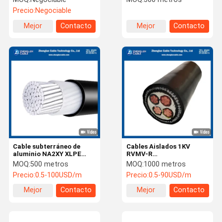
Precio:
Negociable
Mejor
Contacto
Mejor
Contacto
precio
precio
Cable subterráneo de
Cables Aislados 1KV
aluminio NA2XY XLPE
RVMV-R
aislado de 0.6/1kV,
Cu/xlpe/pvc/swa/pvc
MOQ:
500 metros
MOQ:
1000 metros
conductor de aluminio de
3x50+1x25mm2 BS5467
Precio:
0.5-100USD/m
Precio:
0.5-90USD/m
1x400mm²
Mejor
Contacto
Mejor
Contacto
precio
precio