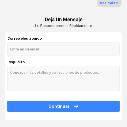
Vea más
Conductor de aluminio reforzado con acero
Deja Un Mensaje
Cable aislado de arriba
Le Responderemos Rápidamente
Acero revestido de cobre
Correo electrónico
Cable solar fotovoltaico
el xlpe aisló los cables
Requisito
Cables aislados de PVC
Cables de bajo humo y cero halógenos
Cable de alimentación blindado
Cables resistentes al fuego
Continuar
Alambres y cables de construcción
Cable gemelo y de tierra