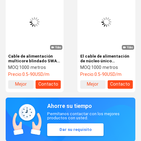
Cable de alimentación
El cable de alimentación
multicore blindado SWA
de núcleo único
1KV 3x185mm2 N2XRY
subterráneo
MOQ:
1000 metros
MOQ:
1000 metros
IEC60502-1
CU/XLPE/PVC U1000 R2X
Precio:
0.5-90USD/m
Precio:
0.5-90USD/m
1x95mm2
Mejor
Contacto
Mejor
Contacto
precio
precio
Ahorre su tiempo
Permítanos contactar con los mejores
productos con usted.
Dar su requisito