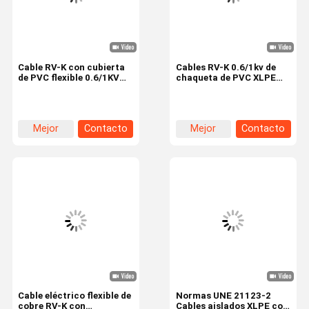
Cable RV-K con cubierta
Cables RV-K 0.6/1kv de
de PVC flexible 0.6/1KV
chaqueta de PVC XLPE
para entornos
Cables aislados Normas
industriales, con forma
IEC 60502-1
de conductor circular
Mejor
Contacto
Mejor
Contacto
precio
precio
Hogar
Productos
VR Show
Sobre
Nosotros
Cable eléctrico flexible de
Normas UNE 21123-2
cobre RV-K con
Cables aislados XLPE con