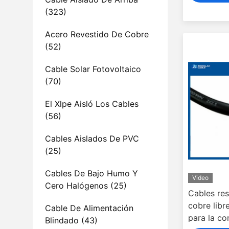
(323)
Acero Revestido De Cobre
(52)
Cable Solar Fotovoltaico
(70)
El Xlpe Aisló Los Cables
(56)
Cables Aislados De PVC
(25)
Cables De Bajo Humo Y
Video
Cero Halógenos
(25)
Cables res
cobre lib
Cable De Alimentación
para la co
Blindado
(43)