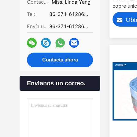
Contactos:
Miss. Linda Yang
cobre úni
Tel:
86-371-61286031
Obt
Envía un fax.:
86-371-61286032
Contacta ahora
Envíanos un correo.