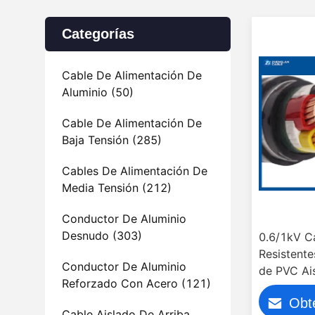
Categorías
Cable De Alimentación De
Aluminio
(50)
Cable De Alimentación De
Baja Tensión
(285)
Cables De Alimentación De
Media Tensión
(212)
Conductor De Aluminio
Desnudo
(303)
0.6/1kV C
Resistente
Conductor De Aluminio
de PVC Ai
Reforzado Con Acero
(121)
(NYBY/N2
Obt
Cable Aislado De Arriba