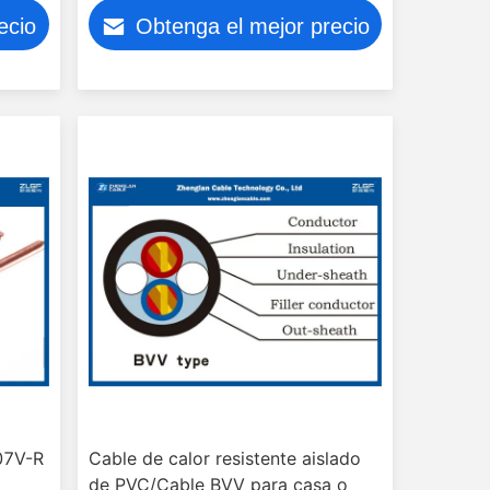
aislamiento de PVC / Tensión de
ecio
Obtenga el mejor precio
prueba: 2000V
07V-R
Cable de calor resistente aislado
de PVC/Cable BVV para casa o