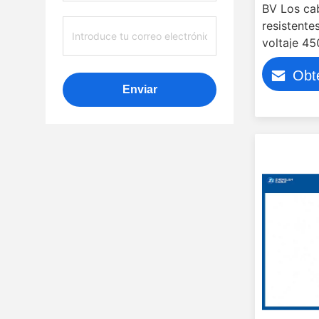
BV Los cab
resistentes
voltaje 4
IEC 01 ((
Obt
Enviar