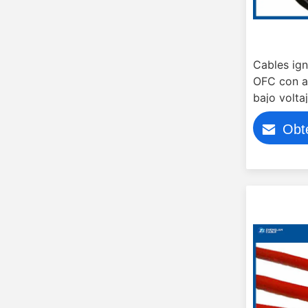
Cables ig
OFC con ai
bajo volta
Obt