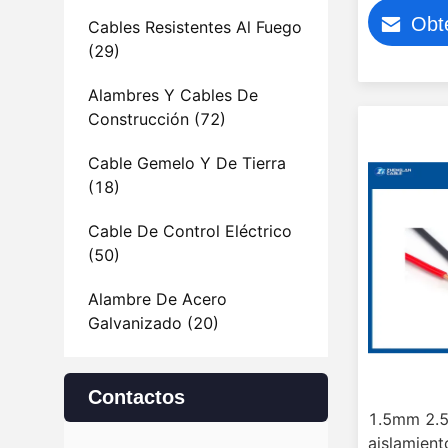
eléctricos
Obt
450/750 
Cables Resistentes Al Fuego
(29)
Alambres Y Cables De
Construcción
(72)
Cable Gemelo Y De Tierra
(18)
Cable De Control Eléctrico
(50)
Alambre De Acero
Galvanizado
(20)
Contactos
1.5mm 2.
aislamien