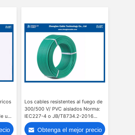
ricos
Los cables resistentes al fuego de
300/500 V/ PVC aislados Norma:
de un
IEC227-4 o JB/T8734.2-2016
:
((2Cores & 3Cores)
ecio
Obtenga el mejor precio