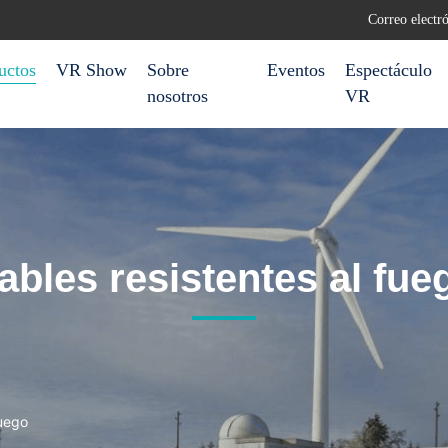
Correo elect
uctos
VR Show
Sobre
Eventos
Espectáculo
nosotros
VR
ables resistentes al fue
fuego