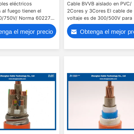
les eléctricos
Cable BVVB aislado en PVC/
 al fuego tienen el
2Cores y 3Cores El cable de
50/750V/ Norma 60227
voltaje es de 300/500V para
BV) / GB/T5023.3-2008
en casas y edificios
enga el mejor precio
Obtenga el mejor pr