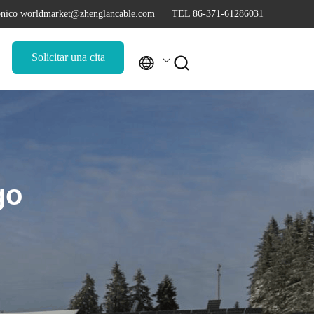
rónico worldmarket@zhenglancable.com
TEL 86-371-61286031
Solicitar una cita


go