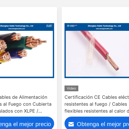
Video
ables de Alimentación
Certificación CE Cables eléct
s al Fuego con Cubierta
resistentes al fuego / Cables
slados con XLPE /
flexibles resistentes al calor 
XBY)
solo núcleo / Tensión nominal
enga el mejor precio
Obtenga el mejor pr
450/750V