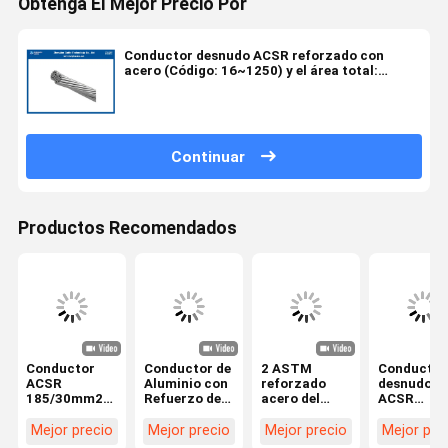
Obtenga El Mejor Precio Por
Conductor desnudo ACSR reforzado con
acero (Código: 16~1250) y el área total:
18.7~1352 mm2 (AAAC, AAC, ACSR)
Continuar
Productos Recomendados
Conductor
Conductor de
2 ASTM
Conductor
ACSR
Aluminio con
reforzado
desnudo
185/30mm2
Refuerzo de
acero del
ACSR
IEC61089/EN50182
Acero ACSR
conductor de
Panther de
con núcleo de
Desnudo FOX
aluminio del
200 mm2
Mejor precio
Mejor precio
Mejor precio
Mejor pre
acero
(6/2.79,
cable del
Conductor