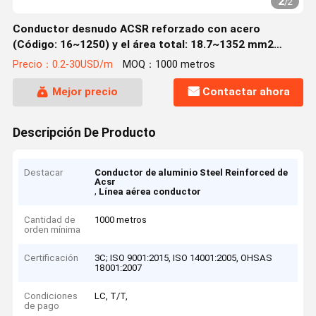
2
/
2
Conductor desnudo ACSR reforzado con acero
(Código: 16~1250) y el área total: 18.7~1352 mm2
(AAAC, AAC, ACSR)
Precio：0.2-30USD/m
MOQ：1000 metros
Mejor precio
Contactar ahora
Descripción De Producto
Destacar
Conductor de aluminio Steel Reinforced de
Acsr
,
Línea aérea conductor
Cantidad de
1000 metros
orden mínima
Certificación
3C; ISO 9001:2015, ISO 14001:2005, OHSAS
18001:2007
Condiciones
LC, T/T,
de pago