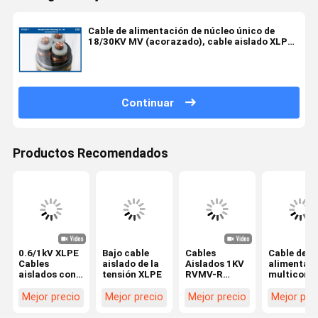
Cable de alimentación de núcleo único de
18/30KV MV (acorazado), cable aislado XLPE
(CU/XLPE/LSZH/DSTA)
Continuar
Productos Recomendados
0.6/1kV XLPE
Bajo cable
Cables
Cable de
Cables
aislado de la
Aislados 1KV
alimentac
aislados con
tensión XLPE
RVMV-R
multicore
envoltura de
Cu/xlpe/pvc/swa/pvc
blindado 
PVC
3x50+1x25mm2
1KV
Mejor precio
Mejor precio
Mejor precio
Mejor pre
BS5467
3x185mm
N2XRY