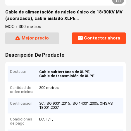
1
/
1
Cable de alimentación de núcleo único de 18/30KV MV
(acorazado), cable aislado XLPE
(CU/XLPE/LSZH/DSTA)
MOQ：300 metros
Mejor precio
Contactar ahora
Descripción De Producto
Destacar
,
Cable subterráneo de XLPE
Cable de transmisión de XLPE
Cantidad de
300 metros
orden mínima
Certificación
3C; ISO 9001:2015, ISO 14001:2005, OHSAS
18001:2007
Condiciones
LC, T/T,
de pago