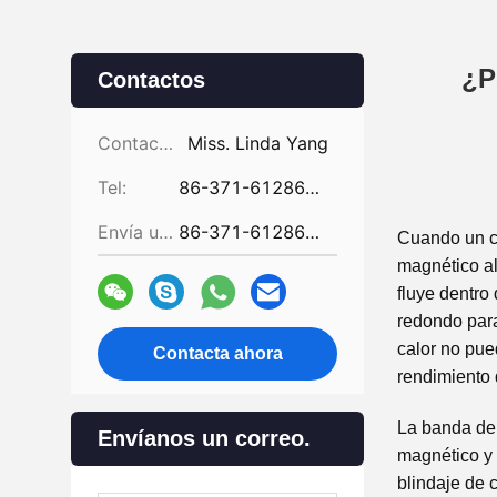
¿P
Contactos
Contactos:
Miss. Linda Yang
Tel:
86-371-61286031
Envía un fax.:
86-371-61286032
Cuando un ca
magnético al
fluye dentro
redondo para
calor no pue
Contacta ahora
rendimiento 
La banda de
Envíanos un correo.
magnético y 
blindaje de 