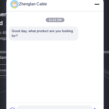
Zhenglan Cable
englan Cable Technology Co.,
11:22 AM
d
Good day, what product are you looking 
o 49, Torre Sur del Centro de Groenlandia, distrito de
for?
ngzhou Este, Zhengzhou, China
llamaremos tan pronto como sea posible.
Regístrate