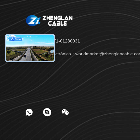
Tel：86-371-61286031
Correo electrónico：worldmarket@zhenglancable.c