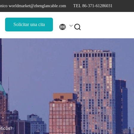
rónico worldmarket@zhenglancable.com
TEL 86-371-61286031
Solicitar una cita


éticos?