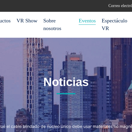
Correo elect
uctos
VR Show
Sobre
Eventos
Espectáculo
nosotros
VR
Noticias
qué el cable blindado de núcleo único debe usar materiales no magn