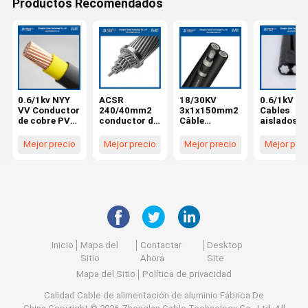
Productos Recomendados
0.6/1kv NYY
ACSR
18/30KV
0.6/1kV
VV Conductor
240/40mm2
3x1x150mm2
Cables
de cobre PVC
conductor de
Câble
aislados
Cables de
aluminio
aluminio
aéreos
energía de
desnudo con
tripolaire
AAC/XLPE
Mejor precio
Mejor precio
Mejor precio
Mejor pre
aislamiento
acero
HTA torsada
2Cx50sqm
CU/PVC/PVC
reforzado
XLPE isolé,
Aluminio c
1x185mm2
(26/3.45+7/2.
Gainé PE
aislamient
IEC60502-1
68)DIN48204
XLPE Cabl
LV ABC
Inicio
Mapa del
Contactar
Desktop
Sitio
Ahora
Site
Mapa del Sitio
Política de privacidad
Calidad
Cable de alimentación de aluminio
Fábrica De