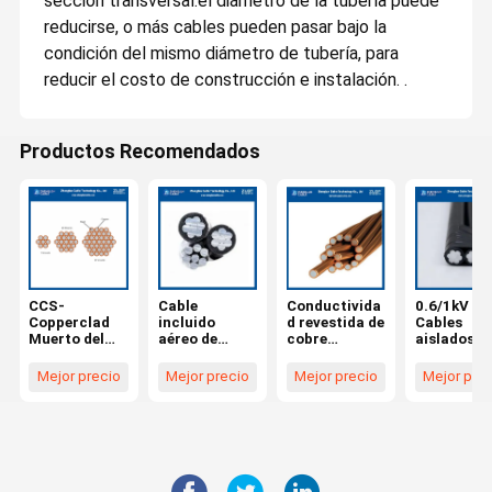
sección transversal.el diámetro de la tubería puede
reducirse, o más cables pueden pasar bajo la
condición del mismo diámetro de tubería, para
reducir el costo de construcción e instalación. .
Productos Recomendados
CCS-
Cable
Conductivida
0.6/1kV
Copperclad
incluido
d revestida de
Cables
Muerto del
aéreo de
cobre
aislados
alambre de
0,6/1kv, cable
recocido
aéreos
acero suave
de fase
2AWG
AAC/XLPE
Mejor precio
Mejor precio
Mejor precio
Mejor pre
recocido
AAC/XLPE+A
7/2.59m m del
2Cx50sqm
150mm2-
AC/XLPE+AA
alambre de
Aluminio c
37/2.28mm
AC con
acero
aislamient
aislamiento
revestido de
XLPE Cabl
xlepe y cable
CCS el 40%
LV ABC
neutro
desnudo