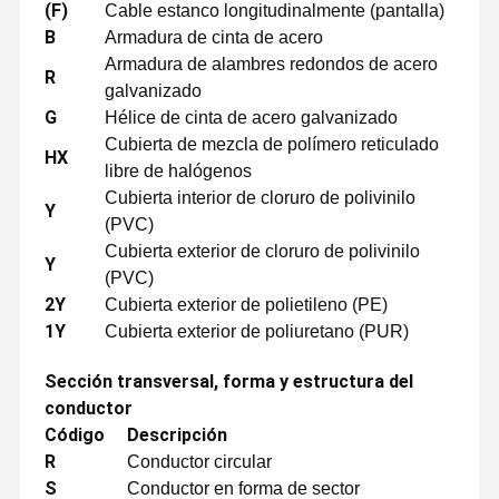
(F)
Cable estanco longitudinalmente (pantalla)
B
Armadura de cinta de acero
Armadura de alambres redondos de acero
R
galvanizado
G
Hélice de cinta de acero galvanizado
Cubierta de mezcla de polímero reticulado
HX
libre de halógenos
Cubierta interior de cloruro de polivinilo
Y
(PVC)
Cubierta exterior de cloruro de polivinilo
Y
(PVC)
2Y
Cubierta exterior de polietileno (PE)
1Y
Cubierta exterior de poliuretano (PUR)
Sección transversal, forma y estructura del
Fabricante profesional de cables y cables
¿Qué quieres decir?
Zhenglan Cable Technology Co. Ltd,
conductor
anteriormente conocida como Henan Zhengzhou Cable Co. Ltd,
es una de las empresas de columna vertebral a mayor escala de
Código
Descripción
Hogar
Productos
VR Show
Sobre
la industria de cables y alambres de China.El capital social de
Nosotros
R
Conductor circular
nuestra compañía es de unos 32 millones de dólares y nuestra
sede se encuentra en el piso 49 de la Torre Sur del Greenland
S
Conductor en forma de sector
CenterNuestra fábrica está ubicada en el Parque Industrial de